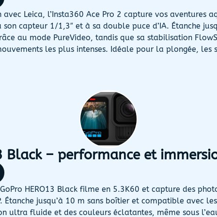
n avec Leica, l’Insta360 Ace Pro 2 capture vos aventures 
à son capteur 1/1,3″ et à sa double puce d’IA. Étanche jus
râce au mode PureVideo, tandis que sa stabilisation FlowS
uvements les plus intenses. Idéale pour la plongée, les s
 Black – performance et immersi
a GoPro HERO13 Black filme en 5.3K60 et capture des photo
 Étanche jusqu’à 10 m sans boîtier et compatible avec les 
tion ultra fluide et des couleurs éclatantes, même sous l’ea