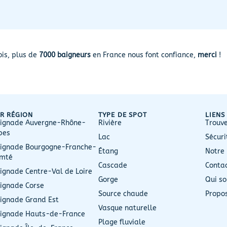
is, plus de
7000 baigneurs
en France nous font confiance,
merci
!
R RÉGION
TYPE DE SPOT
LIENS
ignade Auvergne-Rhône-
Rivière
Trouve
pes
Lac
Sécur
ignade Bourgogne-Franche-
Étang
Notre
mté
Cascade
Conta
ignade Centre-Val de Loire
Gorge
Qui s
ignade Corse
Source chaude
Propo
ignade Grand Est
Vasque naturelle
ignade Hauts-de-France
Plage fluviale