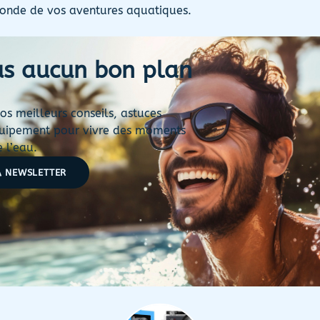
onde de vos aventures aquatiques.
us aucun bon plan
s meilleurs conseils, astuces
équipement pour vivre des moments
 l’eau.
A NEWSLETTER