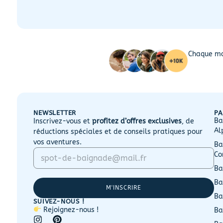
Chaque mo
NEWSLETTER
PA
Ba
Inscrivez-vous et
profitez d’offres exclusives
, de
Al
réductions spéciales et de conseils pratiques pour
vos aventures.
Ba
E
E
Co
m
m
a
a
Ba
i
i
Ba
l
l
M'INSCRIRE
*
E
Ba
SUIVEZ-NOUS !
m
Rejoignez-nous !
Ba
a
i