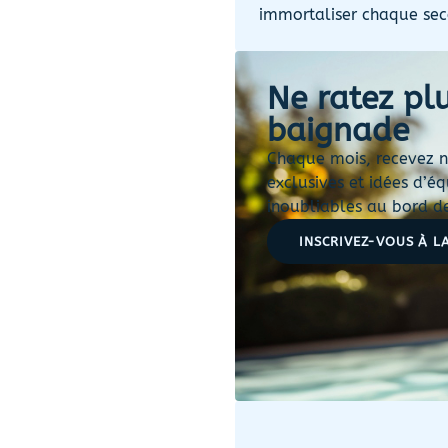
immortaliser chaque sec
Ne ratez pl
baignade
Chaque mois, recevez no
exclusives et idées d’
inoubliables au bord de
INSCRIVEZ-VOUS À L