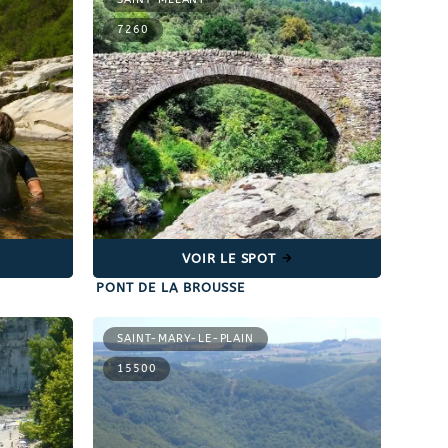
7260
VOIR LE SPOT
PONT DE LA BROUSSE
SAINT-MARY-LE-PLAIN
15500