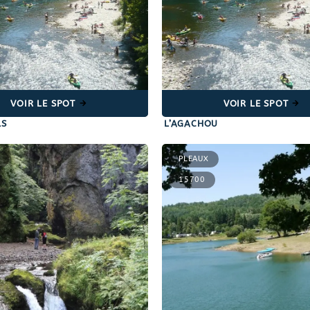
VOIR LE SPOT
VOIR LE SPOT
LS
L’AGACHOU
PLEAUX
15700