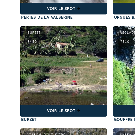
VOIR LE SPOT
PERTES DE LA VALSERINE
ORGUES B
BURZET
USCLAD
7450
7510
VOIR LE SPOT
BURZET
GOUFFRE 
VALLON-PONT-D’ARC
LABEAU