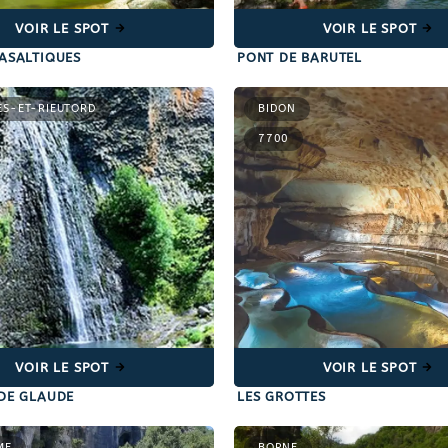
VOIR LE SPOT
VOIR LE SPOT
ASALTIQUES
PONT DE BARUTEL
ES-ET-RIEUTORD
BIDON
7700
VOIR LE SPOT
VOIR LE SPOT
DE GLAUDE
LES GROTTES
ME
BORNE