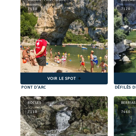
7150
7120
VOIR LE SPOT
PONT D’ARC
DÉFILÉS 
ROCLES
BERRIAS
7110
7460