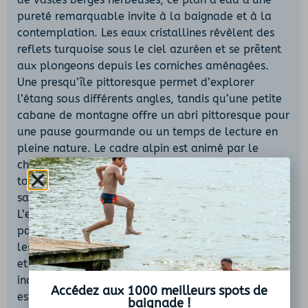
pureté remarquable invite à la baignade et à la
contemplation. Les eaux cristallines révèlent des
reflets turquoise sous le ciel azuréen et se prêtent
aux plongeons depuis les corniches aménagées.
Une presqu’île pittoresque permet d’explorer
l’étang sous différents angles, tandis qu’une petite
cabane de montagne offre un abri pittoresque pour
une pause gourmande ou un temps de lecture en
pleine nature. Le cadre alpin est animé par le
chant discret des marmottes et le vol des rapaces,
tandis que la flore de montagne, gentianes et
saxifrages, ponctue le pourtour de taches colorées.
L’effort de l’ascension est récompensé par un
panorama grandiose sur la haute vallée d’Ustou et
les crêtes environnantes. Ce site, à la fois paisible
et empreint de caractère, constitue un
incontournable pour les amoureux de grands
Accédez aux 1000 meilleurs spots de
espaces et de paysages d’altitude.
baignade !