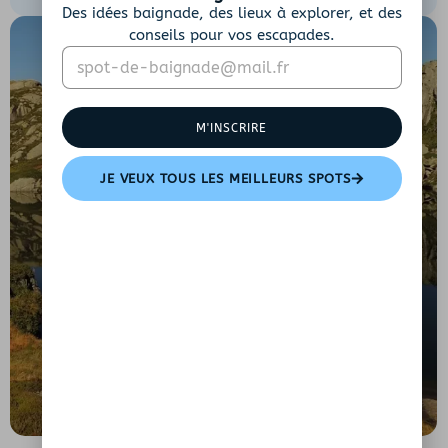
Des idées baignade, des lieux à explorer, et des
conseils pour vos escapades.
E
*
m
*
a
E
i
m
M'INSCRIRE
l
a
*
i
l
JE VEUX TOUS LES MEILLEURS SPOTS