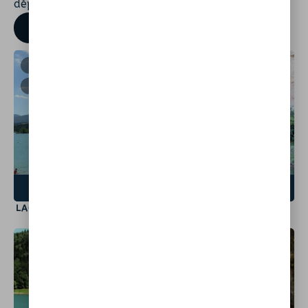
département regorge de trésors à découvrir.
TROUVER UN SPOT
MONTBEL
LE MAS-D’AZIL
9600
9290
VOIR LE SPOT
VOIR LE SPOT
LAC DE MONTBEL
GROTTE DU MAS D’AZIL
LA BASTIDE-DE-SÉROU
AUZAT
9240
9220