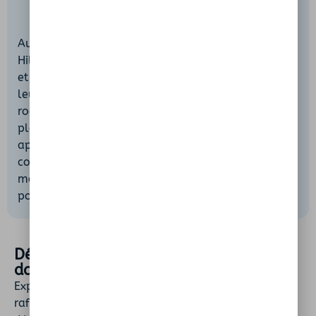
Au-delà de la simple baignade, l’Étang de la
Hillette propose une palette d’activités pour petits
et grands. Les amateurs de sensations trouveront
leur bonheur en s’élançant depuis les corniches
rocheuses, judicieusement aménagées pour un
plongeon en toute sécurité. Les randonneurs
apprécieront quant à eux le sentier balisé qui
conduit à ce lac d’altitude, avec un dénivelé
modéré mais soutenu, ponctué de passages câblés
pour franchir les éboulis et les rochers.
Découvrez d'autres spots de baignade
dans ce département
Explorez encore plus de lieux naturels pour vous
rafraîchir. Rivières, lacs ou plages secrètes : chaque