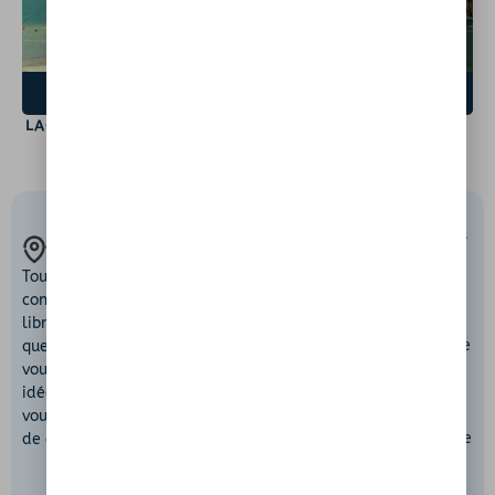
VOIR LE SPOT
VOIR LE SPOT
LAC DE MONDÉLY
CASCADE DE L'ARTIGUE
ACCÈS
RESPECT DE LA
SÉCURITÉ AVANT
INSTANTANÉ
NATURE
TOUT
Chaque lieu mérite
Avant chaque
Tous nos spots sont
d’être protégé.
baignade, assurez-
consultables
Nous vous invitons à
vous que le site est
librement. En
profiter de ces
autorisé, accessible
quelques secondes,
espaces naturels
et
sans danger
. Le
vous trouvez des
tout en veillant à
respect des règles
idées de lieux où
ne rien y laisser
locales est
vous baigner près
derrière vous.
essentiel pour votre
de chez vous.
sécurité et celle
des autres.