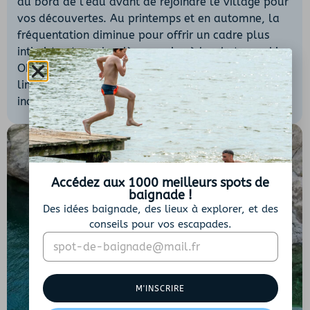
au bord de l’eau avant de rejoindre le village pour
vos découvertes. Au printemps et en automne, la
fréquentation diminue pour offrir un cadre plus
intimiste et une lumière propice à la photographie.
Observez libellules et petits poissons dans l’eau
limpide avant de repartir avec des souvenirs
inoubliables gravés dans votre mémoire.
Accédez aux 1000 meilleurs spots de
baignade !
Des idées baignade, des lieux à explorer, et des
conseils pour vos escapades.
E
E
m
m
a
a
i
i
M'INSCRIRE
l
l
*
E