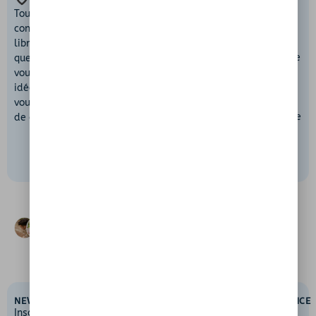
INSTANTANÉ
NATURE
TOUT
Chaque lieu mérite
Avant chaque
Tous nos spots sont
d’être protégé.
baignade, assurez-
consultables
Nous vous invitons à
vous que le site est
librement. En
profiter de ces
autorisé, accessible
quelques secondes,
espaces naturels
et
sans danger
. Le
vous trouvez des
tout en veillant à
respect des règles
idées de lieux où
ne rien y laisser
locales est
vous baigner près
derrière vous.
essentiel pour votre
de chez vous.
sécurité et celle
des autres.
Chaque mois, plus de
7000 baigneurs
en
France nous font confiance,
merci
!
NEWSLETTER
PAR
TYPE DE
LIENS
ASSISTANCE
RÉGION
SPOT
UTILES
Inscrivez-vous et
Du lundi