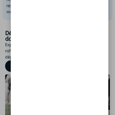
reprenez la route vers Calvi ou Corte en gardant en
mémoire la beauté intacte de l’Asco.
Découvrez d'autres spots de baignade
dans ce département
Explorez encore plus de lieux naturels pour vous
rafraîchir. Rivières, lacs ou plages secrètes : chaque
département regorge de trésors à découvrir.
TROUVER UN SPOT
SAN-GAVINO-DI-
CORTE
FIUMORBO
20243
20250