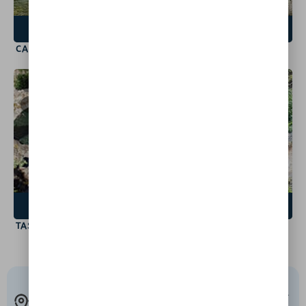
VOIR LE SPOT
VOIR LE SPOT
CASCADE DE BUJA
LAVU DI A MATRA
ASCO
SANTA-MARIA-POGGIO
20276
20221
VOIR LE SPOT
VOIR LE SPOT
TASSINETA
CASCADE DU BUCATOGGIO
ACCÈS
RESPECT DE LA
SÉCURITÉ AVANT