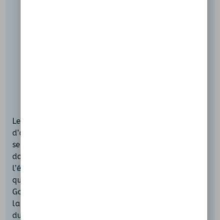
Le village d’Asco, perché à environ 600 m
d’altitude, conserve un charme authentique avec
ses maisons en pierre rénovées. Promenez-vous
dans les ruelles traditionnelles pour découvrir
l’église Saint-Michel et son clocher typique ainsi
que le monument aux morts. Pour rejoindre les
Gorges, suivez la D147 depuis Moltifao, puis prenez
la petite route vers le vieux pont génois. Au-delà
du village, la route mène au Haut-Asco, une petite