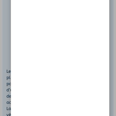
Le Lac d’Issarlès se prête à de multiples activités de
plein air, de la baignade à la plongée en passant
par la randonnée. En été, les eaux fraîches du lac,
d’une limpidité remarquable, invitent à la nage
depuis les petites plages naturelles ou les falaises
accessibles au plongeon. Le secteur des Bords du
Lac, aménagé sommairement, permet de garer son
véhicule en lisière de forêt avant d’emprunter le