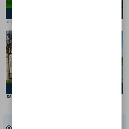
VOIR LE SPOT
VOIR LE SPOT
GOUR DE LA SOMPE
L’AGACHOU
LABEAUME
ROSIÈRES
7120
7260
VOIR LE SPOT
VOIR LE SPOT
SALLE DU RÉCATADOU
LES VERNADES
ACCÈS
RESPECT DE LA
SÉCURITÉ AVANT