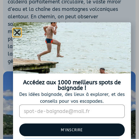
caldeira parfaitement circulaire, le vaste miroir
d’eau et la chaîne des montagnes volcaniques
alentour. En chemin, on peut observer
salamandres, truites fario et divers oiseaux
migrateurs. Le rivage sud, plus doux, propose des
plages naturelles parfaites pour le pique-nique et
la baignade en famille. Ce site d’exception,
labellisé Station Verte, ravira les amoureux de
géologie, d’histoire et de nature sauvage.
Accédez aux 1000 meilleurs spots de
baignade !
Des idées baignade, des lieux à explorer, et des
conseils pour vos escapades.
E
*
m
*
a
i
M'INSCRIRE
l
*