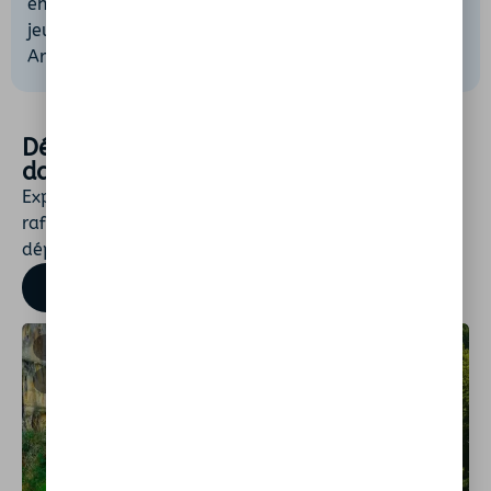
entre amis, ce site volcanique sera votre terrain de
jeu naturel pour une journée mémorable en
Ardèche.
Découvrez d'autres spots de baignade
dans ce département
Explorez encore plus de lieux naturels pour vous
rafraîchir. Rivières, lacs ou plages secrètes : chaque
département regorge de trésors à découvrir.
TROUVER UN SPOT
LAGORCE
BERRIAS-ET-CASTELJAU
7150
7460