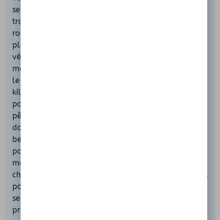
sentier au nord. Après 300 mètres de marche à
travers un bois de châtaigniers, vous atteignez un
rocher plat, idéal pour sauter en toute sécurité. Les
plongeurs y découvriront un fond riche en
végétation aquatique et en petites grottes sous-
marines. Les amateurs de randonnée pourront faire
le tour complet du lac sur un itinéraire d’environ 4
kilomètres, découvrant successivement plages,
point de vue et vestiges troglodytiques. Les
pêcheurs y trouveront truites et ombles chevaliers
dans un cadre protégé. À vélo, la D116 offre une
belle boucle autour du site, ponctuée de
panoramas sur la caldeira. Pensez à vérifier la
météo avant de partir et à emporter eau, en-cas et
chapeau pour éviter les coups de soleil. Par respect
pour la faune et la flore, merci de suivre les
sentiers balisés, de ne pas laisser de déchets et de
préserver la tranquillité du lieu. En famille ou