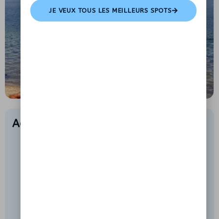
JE VEUX TOUS LES MEILLEURS SPOTS
Activités et conseils au Lac d’Issarlès