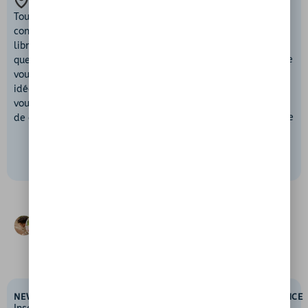
INSTANTANÉ
NATURE
TOUT
Chaque lieu mérite
Avant chaque
Tous nos spots sont
d’être protégé.
baignade, assurez-
consultables
Nous vous invitons à
vous que le site est
librement. En
profiter de ces
autorisé, accessible
quelques secondes,
espaces naturels
et
sans danger
. Le
vous trouvez des
tout en veillant à
respect des règles
idées de lieux où
ne rien y laisser
locales est
vous baigner près
derrière vous.
essentiel pour votre
de chez vous.
sécurité et celle
des autres.
Chaque mois, plus de
7000 baigneurs
en
France nous font confiance,
merci
!
NEWSLETTER
PAR
TYPE DE
LIENS
ASSISTANCE
RÉGION
SPOT
UTILES