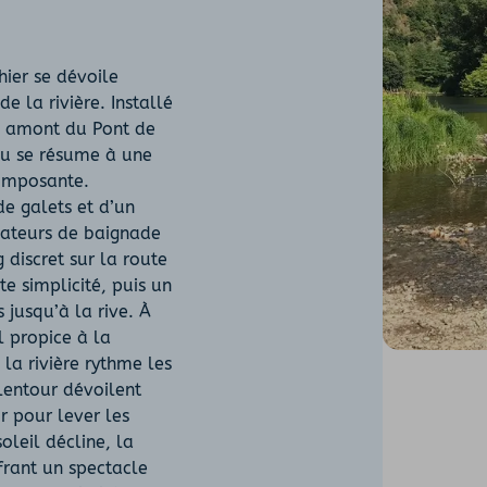
ier se dévoile
 la rivière. Installé
n amont du Pont de
u se résume à une
 imposante.
e galets et d’un
mateurs de baignade
discret sur la route
e simplicité, puis un
s jusqu’à la rive. À
l propice à la
 la rivière rythme les
alentour dévoilent
ir pour lever les
oleil décline, la
frant un spectacle