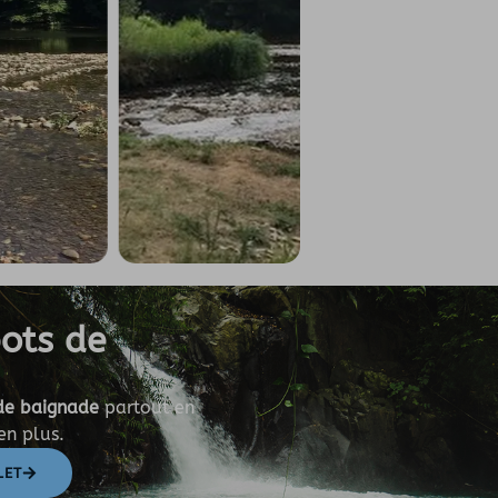
pots de
de baignade
partout en
ien plus.
LET