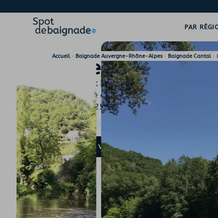
PAR RÉGI
•
•
•
Accueil
Baignade Auvergne-Rhône-Alpes
Baignade Cantal
Le Tachier
Le Tachier est un petit hameau de Cassaniouze offran
fluviale intimiste face à une paroi rocheuse. Accès de
parking et sentier de 25 m jusqu’à l’eau.
15340
CASSANIOUZE
CANTAL
PLAGE FLUVIALE
,
RIVIÈ
NATURELLE
VOIR LA POSITION SUR MAPS