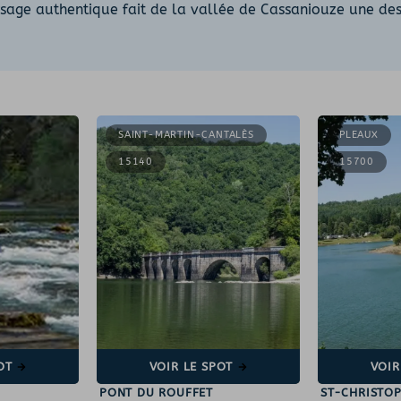
paysage authentique fait de la vallée de Cassaniouze une de
SAINT-MARTIN-CANTALÈS
PLEAUX
15140
15700
OT
VOIR LE SPOT
VOIR
PONT DU ROUFFET
ST-CHRISTOP