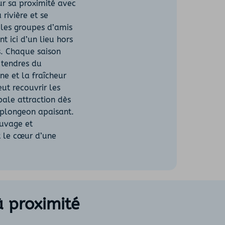
our sa proximité avec
rivière et se
, les groupes d’amis
t ici d’un lieu hors
s. Chaque saison
s tendres du
e et la fraîcheur
eut recouvrir les
pale attraction dès
n plongeon apaisant.
auvage et
t le cœur d’une
à proximité