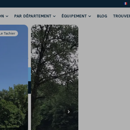
ON
PAR DÉPARTEMENT
ÉQUIPEMENT
BLOG
TROUVE
Le Tachier
t une plage
puis la D141,
RE
,
VASQUE