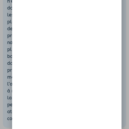
n’est pas toujours officiellement autorisée, il est
donc essentiel de vérifier la signalisation locale et
les recommandations municipales avant de
plonger. Les courants peuvent être plus forts après
de fortes pluies ou en début de saison, d’où la
prudence recommandée pour les enfants et les
nageurs peu expérimentés. Privilégiez les zones les
plus calmes, à l’abri du jet d’eau issu des petits
barrages, et n’emportez aucun objet de valeur
dans l’eau. Pour profiter pleinement du site,
privilégiez les jours de semaine ou les horaires
matinaux et tardifs en saison estivale afin d’éviter
l’affluence. Emportez votre pique-nique et pensez
à ramener vos déchets pour préserver la faune et
la flore locales. Enfin, respectez les riverains et le
personnel du café-restaurant voisin, véritable
atout pour prolonger la détente autour d’une
collation rafraîchissante.