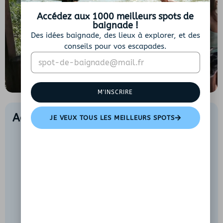
Accédez aux 1000 meilleurs spots de
baignade !
Des idées baignade, des lieux à explorer, et des
conseils pour vos escapades.
E
*
m
*
a
E
i
m
M'INSCRIRE
l
a
*
i
l
Accès et conseils pratiques
JE VEUX TOUS LES MEILLEURS SPOTS