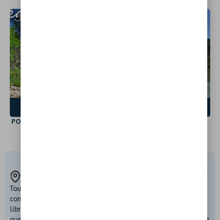
SAINT-LÉGER-DU-
MORMOIRON
VENTOUX
84390
84570
VOIR LE SPOT
VOIR LE SPOT
PONT ROMAIN
PLAN D’EAU DES SALETTES
ACCÈS
RESPECT DE LA
SÉCURITÉ AVANT
INSTANTANÉ
NATURE
TOUT
Chaque lieu mérite
Avant chaque
Tous nos spots sont
d’être protégé.
baignade, assurez-
consultables
Nous vous invitons à
vous que le site est
librement. En
profiter de ces
autorisé, accessible
quelques secondes,