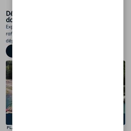
Découvrez d'autres spots de baignade
dans ce département
Explorez encore plus de lieux naturels pour vous
rafraîchir. Rivières, lacs ou plages secrètes : chaque
département regorge de trésors à découvrir.
TROUVER UN SPOT
PIOLENC
MALAUCÈNE
84420
84340
VOIR LE SPOT
VOIR LE SPOT
PLAN D’EAU LI PIBOULO
PONT DU TOULOURENC