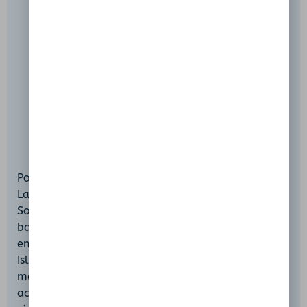
Pour rejoindre Partage des Eaux, garez-vous face à
La Sorguette, à la sortie est de L’Isle-sur-la-
Sorgue, près de la rivière. Un chemin non asphalté,
balisé par d’anciens piquets en bois, s’étend sur
environ 200 m à partir du Domaine de la Petite
Isle. À l’issue de cette courte marche, une clairière
mène doucement au bord de l’eau, garantissant un
accès à la fois discret et privilégié. La baignade