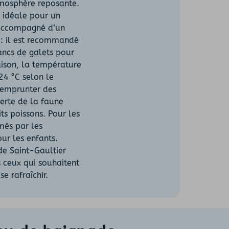
tmosphère reposante.
, idéale pour un
 accompagné d’un
e : il est recommandé
bancs de galets pour
aison, la température
 24 °C selon le
 emprunter des
erte de la faune
its poissons. Pour les
més par les
our les enfants.
de Saint-Gaultier
 ceux qui souhaitent
e rafraîchir.