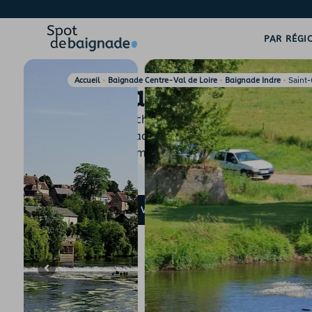
PAR RÉGI
•
•
•
Saint-
Accueil
Baignade Centre-Val de Loire
Baignade Indre
Saint-Gaultier
Un impressionnant rocher niché sous le déversoir de la
Gaultier offre un espace de baignade unique. Accès fac
gué en aval pour un moment rafraîchissant.
36800
SAINT-
INDRE
DÉVERSOIR / BARRAGE
,
GAULTIER
RIVIÈRE
VOIR LA POSITION SUR MAPS