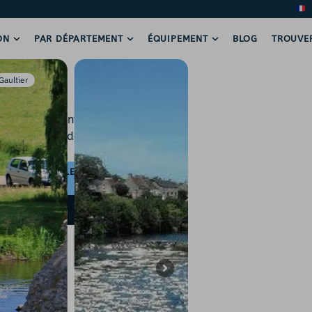
ON
PAR DÉPARTEMENT
ÉQUIPEMENT
BLOG
TROUVE
Gaultier
 rivière à Saint-
ile, pierres de
PLAGE FLUVIALE
,