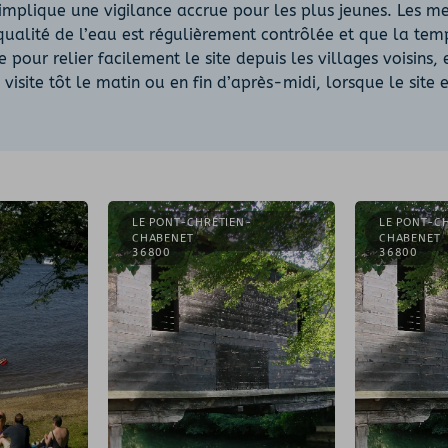
 implique une vigilance accrue pour les plus jeunes. Les m
 qualité de l’eau est régulièrement contrôlée et que la te
pour relier facilement le site depuis les villages voisins,
visite tôt le matin ou en fin d’après-midi, lorsque le site 
LE PONT-CHRÉTIEN-
LE PONT-C
CHABENET
CHABENET
36800
36800