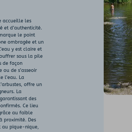
e accueille les
 et d’authenticité.
 marque le point
 zone ombragée et un
’eau y est claire et
ouffrer sous la pile
s de façon
e ou de s’asseoir
e l’eau. La
’arbustes, offre un
gneurs. La
garantissant des
onfirmés. Ce lieu
grâce au faible
 à proximité. Des
t au pique-nique,