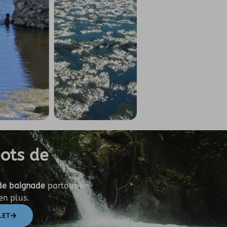
pots de
de baignade
partout en
ien plus.
LET